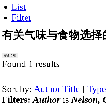
List
Filter
有关气味与食物选择
Found 1 results
Sort by:
Author
Title
[
Type
Filters:
Author
is
Nelson, 