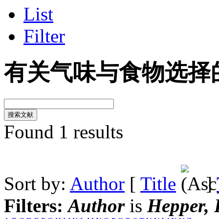
List
Filter
有关气味与食物选择
Found 1 results
Sort by:
Author
[
Title
]
Filters:
Author
is
Hepper, 