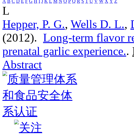
A
B
C
D
E
F
G
H
I
J
K
L
M
N
O
P
Q
R
S
T
U
V
W
X
Y
Z
L
Hepper, P. G.
,
Wells D. L.
,
(2012).
Long-term flavor r
prenatal garlic experience.
.
Abstract