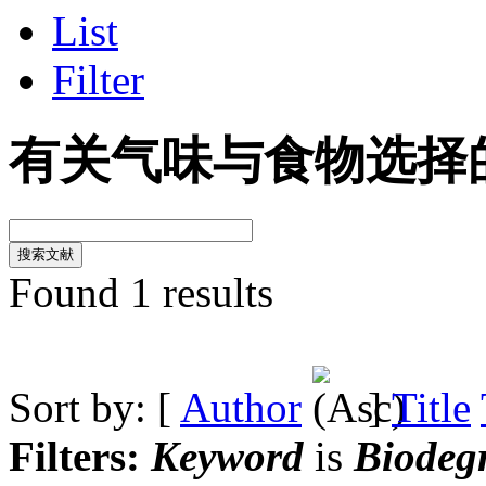
List
Filter
有关气味与食物选择
Found 1 results
Sort by: [
Author
]
Title
Filters:
Keyword
is
Biodeg