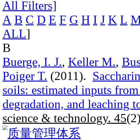
All Filters]
A
B
C
D
E
F
G
H
I
J
K
L
ALL
]
B
Buerge, I. J.
,
Keller M.
,
Bus
Poiger T.
(2011).
Saccharin
soils: estimated inputs from
degradation, and leaching t
science & technology. 45
(2