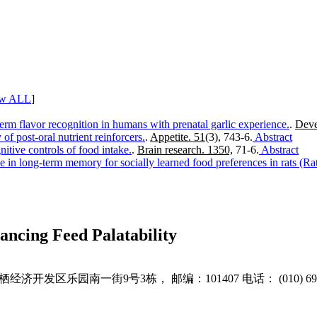
w ALL
]
erm flavor recognition in humans with prenatal garlic experience.
.
Deve
of post-oral nutrient reinforcers.
.
Appetite. 51
(3), 743-6.
Abstract
itive controls of food intake.
.
Brain research. 1350,
71-6.
Abstract
e in long-term memory for socially learned food preferences in rats (Ra
ancing Feed Palatability
开发区乐园南一街9号3栋， 邮编：101407 电话： (010) 6966721