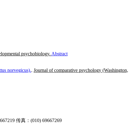
lopmental psychobiology.
Abstract
ttus norvegicus).
.
Journal of comparative psychology (Washington,
9 传真：(010) 69667269