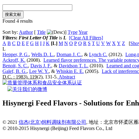
Found 4 results
Sort by:
Author
[
Title
]
Type
Year
Filters:
First Letter Of Title
is
L
[Clear All Filters]
A
B
C
D
E
F
G
H
I
J
K
[L]
M
N
O
P
Q
R
S
T
U
V
W
X
Y
Z
[
Sho
L
Hepper, P. G.
,
Wells D. L.
,
Dornan J. C.
, &
Lynch C.
(2012).
Long-t
Ackroff, K.
(2008).
Learned flavor preferences. The variable potency 
Benoit, S. C.
,
Davis J. F.
, &
Davidson T. L.
(2010).
Learned and cogn
Galef, B. G.
,
Lee W. Y.
, &
Whiskin E. E.
(2005).
Lack of interferenc
D.C. : 1983). 119
(2), 131-5.
Abstract
Hisynergi Feed Flavors - Solutions for Enh
© 2021
信杰(北京)饲料调味剂有限公司
, 地址：北京市怀柔区雁栖经济
© 2010-2015 Hisynergi (Beijing) Feed Flavors Co., Ltd