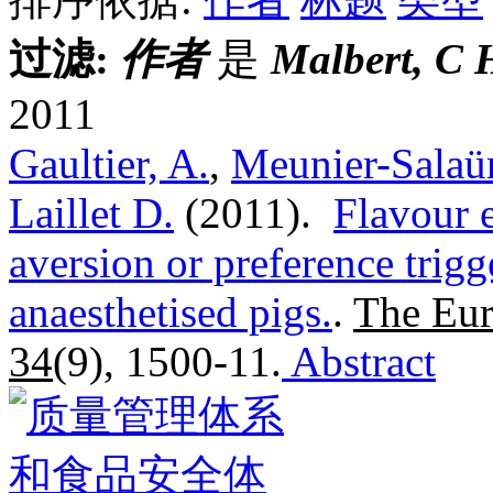
过滤:
作者
是
Malbert, C 
2011
Gaultier, A.
,
Meunier-Salaü
Laillet D.
(2011).
Flavour 
aversion or preference trigg
anaesthetised pigs.
.
The Eur
34
(9), 1500-11.
Abstract