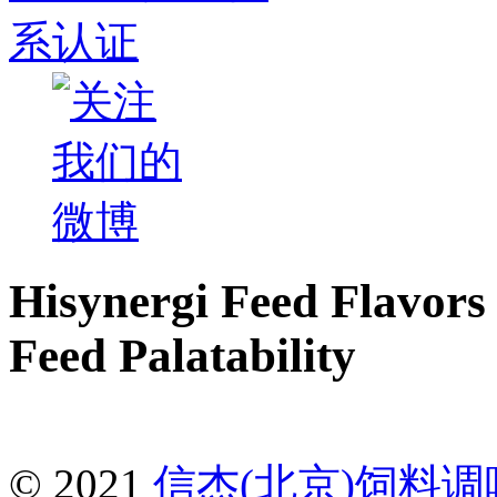
Hisynergi Feed Flavors 
Feed Palatability
© 2021
信杰(北京)饲料