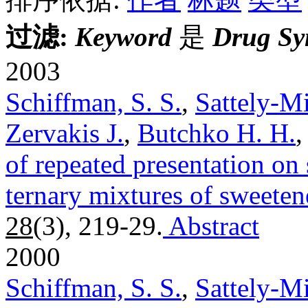
过滤:
Keyword
是
Drug Sy
2003
Schiffman, S. S.
,
Sattely-Mi
Zervakis J.
,
Butchko H. H.
of repeated presentation on
ternary mixtures of sweeten
28
(3), 219-29.
Abstract
2000
Schiffman, S. S.
,
Sattely-Mi