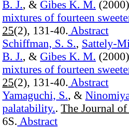
B. J.
, &
Gibes K. M.
(2000
mixtures of fourteen sweete
25
(2), 131-40.
Abstract
Schiffman, S. S.
,
Sattely-Mi
B. J.
, &
Gibes K. M.
(2000
mixtures of fourteen sweete
25
(2), 131-40.
Abstract
Yamaguchi, S.
, &
Ninomiya
palatability.
.
The Journal of 
6S.
Abstract