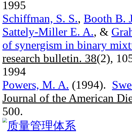
1995
Schiffman, S. S.
,
Booth B. J
Sattely-Miller E. A.
, &
Gra
of synergism in binary mixt
research bulletin. 38
(2), 10
1994
Powers, M. A.
(1994).
Swee
Journal of the American Die
500.