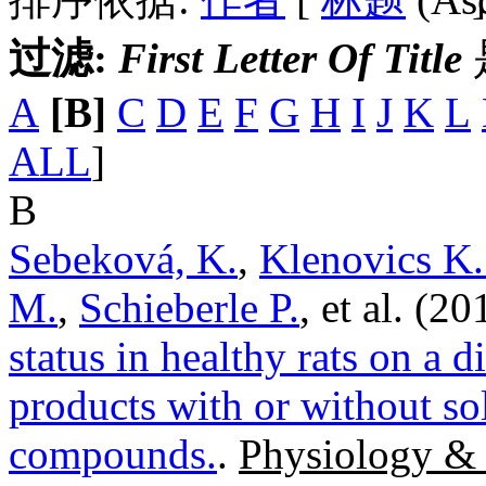
过滤:
First Letter Of Title
A
[B]
C
D
E
F
G
H
I
J
K
L
ALL
]
B
Sebeková, K.
,
Klenovics K.
M.
,
Schieberle P.
, et al.
(20
status in healthy rats on a d
products with or without so
compounds.
.
Physiology & 