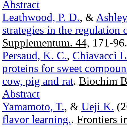
Abstract
Leathwood, P. D.
, &
Ashley
strategies in the regulation 
Supplementum. 44,
171-96
Persaud, K. C.
,
Chiavacci L
proteins for sweet compound
cow, pig and rat
.
Biochim B
Abstract
Yamamoto, T.
, &
Ueji K.
(2
flavor learning.
.
Frontiers i