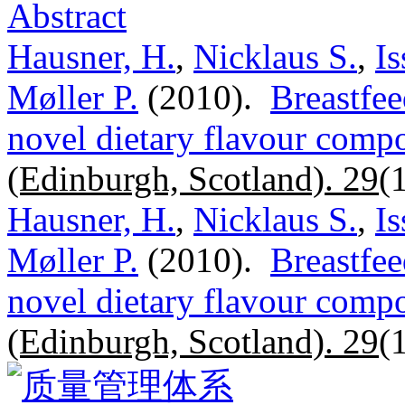
Abstract
Hausner, H.
,
Nicklaus S.
,
I
Møller P.
(2010).
Breastfee
novel dietary flavour comp
(Edinburgh, Scotland). 29
(
Hausner, H.
,
Nicklaus S.
,
I
Møller P.
(2010).
Breastfee
novel dietary flavour comp
(Edinburgh, Scotland). 29
(