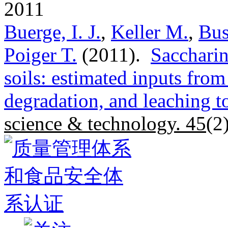
2011
Buerge, I. J.
,
Keller M.
,
Bus
Poiger T.
(2011).
Saccharin
soils: estimated inputs from
degradation, and leaching t
science & technology. 45
(2