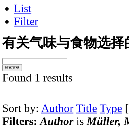
List
Filter
有关气味与食物选择
Found 1 results
Sort by:
Author
Title
Type
Filters:
Author
is
Müller, 