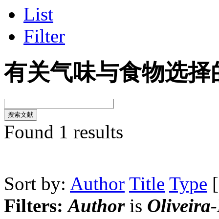
List
Filter
有关气味与食物选择
Found 1 results
Sort by:
Author
Title
Type
Filters:
Author
is
Oliveira