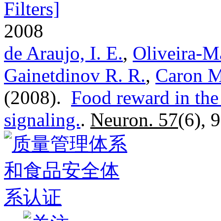
Filters]
2008
de Araujo, I. E.
,
Oliveira-Ma
Gainetdinov R. R.
,
Caron M
(2008).
Food reward in the 
signaling.
.
Neuron. 57
(6), 