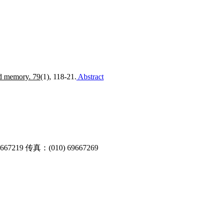
nd memory. 79
(1), 118-21.
Abstract
9 传真：(010) 69667269