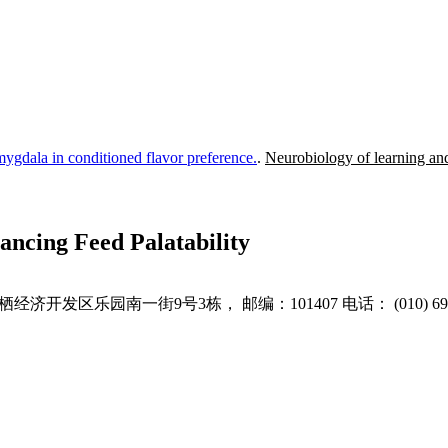
mygdala in conditioned flavor preference.
.
Neurobiology of learning a
ancing Feed Palatability
开发区乐园南一街9号3栋， 邮编：101407 电话： (010) 6966721