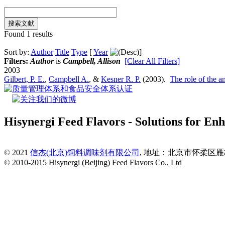
Found 1 results
Sort by:
Author
Title
Type
[
Year
]
Filters:
Author
is
Campbell, Allison
[Clear All Filters]
2003
Gilbert, P. E.
,
Campbell A.
, &
Kesner R. P.
(2003).
The role of the a
Hisynergi Feed Flavors - Solutions for Enh
© 2021
信杰(北京)饲料调味剂有限公司
, 地址：北京市怀柔区雁栖经济
© 2010-2015 Hisynergi (Beijing) Feed Flavors Co., Ltd