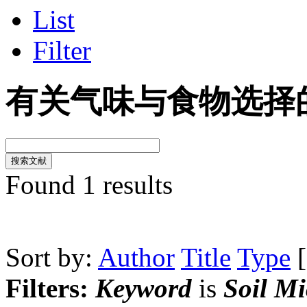
List
Filter
有关气味与食物选择
Found 1 results
Sort by:
Author
Title
Type
Filters:
Keyword
is
Soil Mi