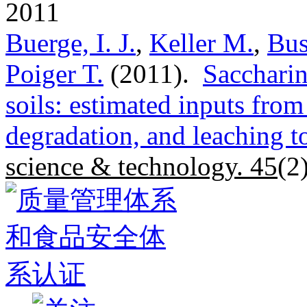
2011
Buerge, I. J.
,
Keller M.
,
Bus
Poiger T.
(2011).
Saccharin
soils: estimated inputs from
degradation, and leaching t
science & technology. 45
(2