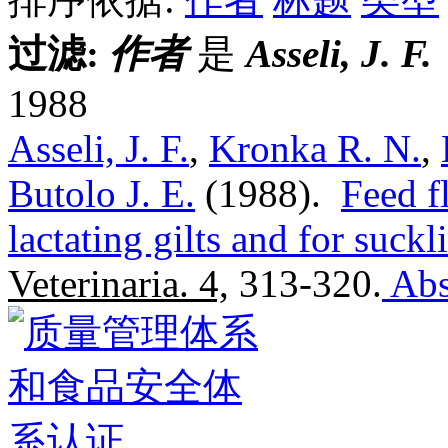
过滤:
作者
是
Asseli, J. F.
1988
Asseli, J. F.
,
Kronka R. N.
,
Butolo J. E.
(1988).
Feed f
lactating gilts and for suck
Veterinaria. 4,
313-320.
Abs