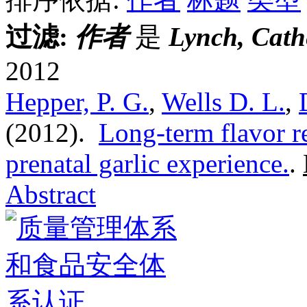
过滤:
作者
是
Lynch, Cath
2012
Hepper, P. G.
,
Wells D. L.
,
(2012).
Long-term flavor r
prenatal garlic experience.
.
Abstract