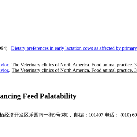
994).
Dietary preferences in early lactation cows as affected by prima
vior.
.
The Veterinary clinics of North America. Food animal practice. 3
vior.
.
The Veterinary clinics of North America. Food animal practice. 3
ancing Feed Palatability
开发区乐园南一街9号3栋， 邮编：101407 电话： (010) 6966721