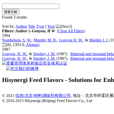
Found 3 results
Sort by:
Author
Title
Type
[
Year
]
Filters:
Author
is
Gonyou, H W
[Clear All Filters]
1994
Nombekela, S. W.
,
Murphy M. R.
,
Gonyou H. W.
, &
Marden J. I.
(1
77
(8), 2393-9.
Abstract
1987
Gonyou, H. W.
, &
Stookey J. M.
(1987).
Maternal and neonatal beha
Gonyou, H. W.
, &
Stookey J. M.
(1987).
Maternal and neonatal beha
Hisynergi Feed Flavors - Solutions for Enh
© 2021
信杰(北京)饲料调味剂有限公司
, 地址：北京市怀柔区雁栖经济
© 2010-2015 Hisynergi (Beijing) Feed Flavors Co., Ltd