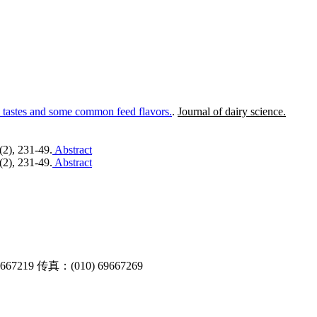
ry tastes and some common feed flavors.
.
Journal of dairy science.
(2), 231-49.
Abstract
(2), 231-49.
Abstract
9 传真：(010) 69667269