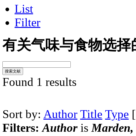
List
Filter
有关气味与食物选择
Found 1 results
Sort by:
Author
Title
Type
Filters:
Author
is
Marden, 