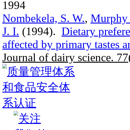
1994
Nombekela, S. W.
,
Murphy 
J. I.
(1994).
Dietary prefere
affected by primary tastes
Journal of dairy science. 77